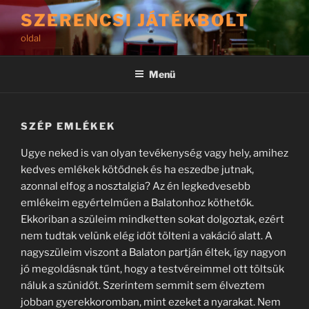
Tartalomhoz
SZERENCSI JÁTÉKBOLT
oldal
Menü
SZÉP EMLÉKEK
Ugye neked is van olyan tevékenység vagy hely, amihez
kedves emlékek kötődnek és ha eszedbe jutnak,
azonnal elfog a nosztalgia? Az én legkedvesebb
emlékeim egyértelműen a Balatonhoz köthetők.
Ekkoriban a szüleim mindketten sokat dolgoztak, ezért
nem tudtak velünk elég időt tölteni a vakáció alatt. A
nagyszüleim viszont a Balaton partján éltek, így nagyon
jó megoldásnak tűnt, hogy a testvéreimmel ott töltsük
náluk a szünidőt. Szerintem semmit sem élveztem
jobban gyerekkoromban, mint ezeket a nyarakat. Nem