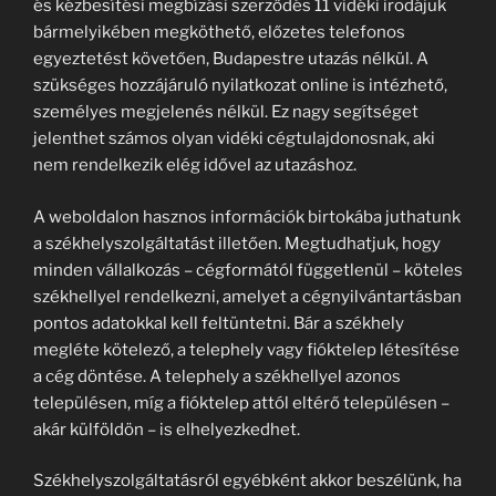
és kézbesítési megbízási szerződés 11 vidéki irodájuk
bármelyikében megköthető, előzetes telefonos
egyeztetést követően, Budapestre utazás nélkül. A
szükséges hozzájáruló nyilatkozat online is intézhető,
személyes megjelenés nélkül. Ez nagy segítséget
jelenthet számos olyan vidéki cégtulajdonosnak, aki
nem rendelkezik elég idővel az utazáshoz.
A weboldalon hasznos információk birtokába juthatunk
a székhelyszolgáltatást illetően. Megtudhatjuk, hogy
minden vállalkozás – cégformától függetlenül – köteles
székhellyel rendelkezni, amelyet a cégnyilvántartásban
pontos adatokkal kell feltüntetni. Bár a székhely
megléte kötelező, a telephely vagy fióktelep létesítése
a cég döntése. A telephely a székhellyel azonos
településen, míg a fióktelep attól eltérő településen –
akár külföldön – is elhelyezkedhet.
Székhelyszolgáltatásról egyébként akkor beszélünk, ha