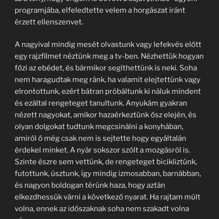
programjába, elfeledtette velem a horgászat iránt
érzett ellenszenvet.
A nagyival mindig mesét olvastunk vagy lefekvés előtt
egy rajzfilmet néztünk meg a tv-ben. Nézhettük hogyan
főzi az ebédet, és bármikor segíthettünk is neki. Soha
nem haragudtak meg ránk, ha valamit elejtettünk vagy
elrontottunk, ezért bátran próbáltunk ki náluk mindent
és ezáltal rengeteget tanultunk. Anyukám gyakran
nézett nagyokat, amikor hazaérkeztünk ősz elején, és
olyan dolgokat tudtunk megcsinálni a konyhában,
amiről ő még csak nem is sejtette hogy egyáltalán
érdekel minket. A nyár sokszor szólt a mozgásról is.
Szinte észre sem vettünk, de rengeteget bicikliztünk,
futottunk, úsztunk, így mindig izmosabban, barnábban,
és nagyon boldogan térünk haza, hogy aztán
elkezdhessük várni a következő nyarat. Ha rajtam múlt
volna, ennek az időszaknak soha nem szakadt volna