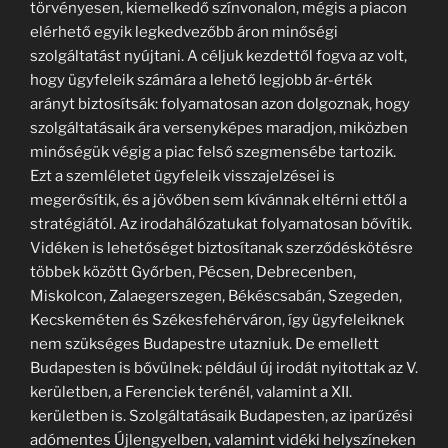
törvényesen, kiemelkedő színvonalon, mégis a piacon
elérhető egyik legkedvezőbb áron minőségi
szolgáltatást nyújtani. A céljuk kezdettől fogva az volt,
hogy ügyfeleik számára a lehető legjobb ár-érték
arányt biztosítsák: folyamatosan azon dolgoznak, hogy
szolgáltatásaik ára versenyképes maradjon, miközben
minőségük végig a piac felső szegmensébe tartozik.
Ezt a szemléletet ügyfeleik visszajelzései is
megerősítik, és a jövőben sem kívánnak eltérni ettől a
stratégiától. Az irodahálózatukat folyamatosan bővítik.
Vidéken is lehetőséget biztosítanak szerződéskötésre
többek között Győrben, Pécsen, Debrecenben,
Miskolcon, Zalaegerszegen, Békéscsabán, Szegeden,
Kecskeméten és Székesfehérváron, így ügyfeleiknek
nem szükséges Budapestre utazniuk. De emellett
Budapesten is bővülnek: például új irodát nyitottak az V.
kerületben, a Ferenciek terénél, valamint a XII.
kerületben is. Szolgáltatásaik Budapesten, az iparűzési
adómentes Újlengyelben, valamint vidéki helyszíneken