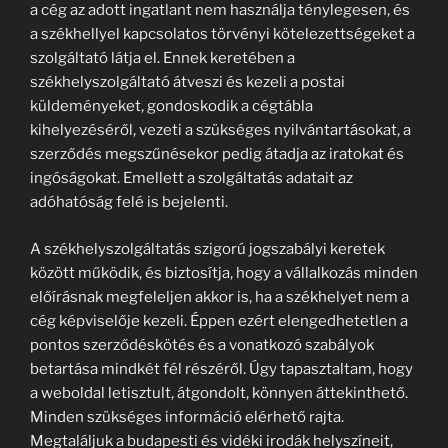
a cég az adott ingatlant nem használja ténylegesen, és
a székhellyel kapcsolatos törvényi kötelezettségeket a
szolgáltató látja el. Ennek keretében a
székhelyszolgáltató átveszi és kezeli a postai
küldeményeket, gondoskodik a cégtábla
kihelyezéséről, vezeti a szükséges nyilvántartásokat, a
szerződés megszűnésekor pedig átadja az iratokat és
ingóságokat. Emellett a szolgáltatás adatait az
adóhatóság felé is bejelenti.
A székhelyszolgáltatás szigorú jogszabályi keretek
között működik, és biztosítja, hogy a vállalkozás minden
előírásnak megfeleljen akkor is, ha a székhelyet nem a
cég képviselője kezeli. Éppen ezért elengedhetetlen a
pontos szerződéskötés és a vonatkozó szabályok
betartása mindkét fél részéről. Úgy tapasztaltam, hogy
a weboldal letisztult, átgondolt, könnyen áttekinthető.
Minden szükséges információ elérhető rajta.
Megtaláljuk a budapesti és vidéki irodák helyszíneit,