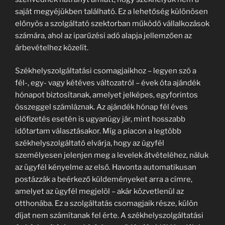
saját megyéjükben található. Ez a lehetőség különösen
előnyös a szolgáltató szektorban működő vállalkozások
számára, ahol az iparűzési adó alapja jellemzően az
árbevételhez közelít.
Székhelyszolgáltatási csomagjaikhoz – legyen szó a
fél-, egy- vagy kétéves változatról – évek óta ajándék
hónapot biztosítanak, amelyet jelképes, egyforintos
összeggel számláznak. Az ajándék hónap fél éves
előfizetés esetén is ugyanúgy jár, mint hosszabb
időtartam választásakor. Míg a piacon a legtöbb
székhelyszolgáltató elvárja, hogy az ügyfél
személyesen jelenjen meg a levelek átvételéhez, náluk
az ügyfél kényelme az első. Havonta automatikusan
postázzák a beérkező küldeményeket arra a címre,
amelyet az ügyfél megjelöl – akár közvetlenül az
otthonába. Ez a szolgáltatás csomagjaik része, külön
díjat nem számítanak fel érte. A székhelyszolgáltatási