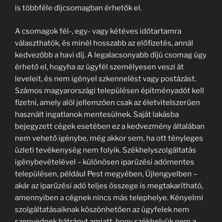
is többféle díjcsomagban érhetők el.
A csomagok fél-, egy- vagy kétéves időtartamra
választhatók, és minél hosszabb az előfizetés, annál
kedvezőbb a havi díj. A legalacsonyabb díjú csomag úgy
érhető el, hogyha az ügyfél személyesen veszi át
leveleit, és nem igényel szkennelést vagy postázást.
Számos magyarországi településen építményadót kell
fizetni, amely alól jellemzően csak az életvitelszerűen
használt ingatlanok mentesülnek. Saját lakásba
bejegyzett cégek esetében ez a kedvezmény általában
nem vehető igénybe, még akkor sem, ha ott tényleges
üzleti tevékenység nem folyik. Székhelyszolgáltatás
igénybevételével – különösen iparűzési adómentes
településen, például Pest megyében, Újlengyelben –
akár az iparűzési adó teljes összege is megtakarítható,
amennyiben a cégnek nincs más telephelye. Kényelmi
szolgáltatásaiknak köszönhetően az ügyfelek nem
szenvednek hátrányt amiatt, hogy székhelyük nem a