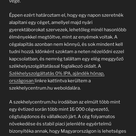
vége.
Éppen ezért határoztam el, hogy egy napon szeretnék
alapítani egy céget, amellyel majd nyári
gyerektáborokat szervezek, lehetőleg minél hasonlóbb
élményekkel megtöltve, mint az enyémek voltak. A
cégalapítás azonban nem könnyű, és sok mindent kell
tudni hozzá. Időnként szoktam a neten nézelődni ezzel
kapcsolatban, és nemrég találtam egy elég meggyőző
székhelyszolgáltatással foglalkozó oldalt. A
Székhelyszolgáltatás 0% IPA, ajándék hónap,
országosan
linkre kattintva kerültem a
szekhelycentrum.hu weboldalára.
A szekhelycentrum.hu irodáiban az elmúlt több mint
egy évtized során több mint 16 000 cégvezető,
cégtulajdonos és vállalkozó járt. A cég folyamatos
növekedése és stabil piaci jelenléte egyértelmű
bizonyítéka annak, hogy Magyarországon is lehetséges