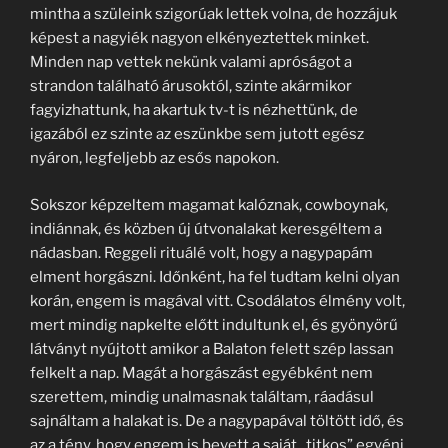
mintha a szüleink szigorúak lettek volna, de hozzájuk
képest a nagyiék nagyon elkényeztettek minket.
Minden nap vettek nekünk valami apróságot a
strandon található árusoktól, szinte akármikor
fagyizhattunk, ha akartuk tv-t is nézhettünk, de
igazából ez szinte az eszünkbe sem jutott egész
nyáron, legfeljebb az esős napokon.
Sokszor képzeltem magamat kalóznak, cowboynak,
indiánnak, és közben új útvonalakat keresgéltem a
nádasban. Reggeli rituálé volt, hogy a nagypapám
elment horgászni. Időnként, ha fel tudtam kelni olyan
korán, engem is magával vitt. Csodálatos élmény volt,
mert mindig napkelte előtt indultunk el, és gyönyörű
látványt nyújtott amikor a Balaton felett szép lassan
felkelt a nap. Magát a horgászást egyébként nem
szerettem, mindig unalmasnak találtam, ráadásul
sajnáltam a halakat is. De a nagypapával töltött idő, és
az a tény, hogy engem is bevett a saját „titkos” egyéni