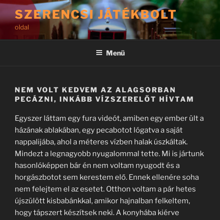
Tartalomhoz
SZERENCSI JÁTÉKBOLT
oldal
Menü
NEM VOLT KEDVEM AZ ALAGSORBAN
PECÁZNI, INKÁBB VÍZSZERELŐT HÍVTAM
Egyszer láttam egy fura videót, amiben egy ember ült a
házának ablakában, egy pecabotot lógatva a saját
nappalijába, ahol a méteres vízben halak úszkáltak.
Mindezt a legnagyobb nyugalommal tette. Mi is jártunk
hasonlóképpen bár én nem voltam nyugodt és a
horgászbotot sem kerestem elő. Ennek ellenére soha
nem felejtem el az esetet. Otthon voltam a pár hetes
újszülött kisbabánkkal, amikor hajnalban felkeltem,
hogy tápszert készítsek neki. A konyhába kiérve