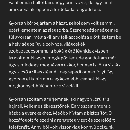
valahonnan hallottam, hogy ömlik a víz, de úgy, mint
amikor valaki éppen a fürdőkádat engedi tele.
Gyorsan körbejártam a házat, sehol sem volt semmi,
ezért lementem az alagsorba. Szerencsétlenségemre
túl gyorsan, még a villany felkapcsolása előtt léptem be
a helyiségbe így a bolyhos, világoskék
szobapapucsommal a bokáig érő jéghideg vízben
landoltam. Nagyon meglepődtem, de gondoltam már
úgyis mindegy, megnézem akkor, honnan is jön a víz. Az
egyik cső az illesztésnél megrepedt onnan folyt, így
gyorsan el is zártam a legközelebbi csapot. Nagy
megkönnyebbülésemre a víz elállt.
Gyorsan szóltam a férjemnek, aki nagyon „örült” a
hajnali, kellemes ébresztőnek. Én visszamentem a
házba a gyerekekhez, később hívtam a biztosítót. Ő
hozzáfogott felszedni a rengeteg vizet és szerelőért
telefonált. Annyiból volt viszonylag könnyű dolgunk,