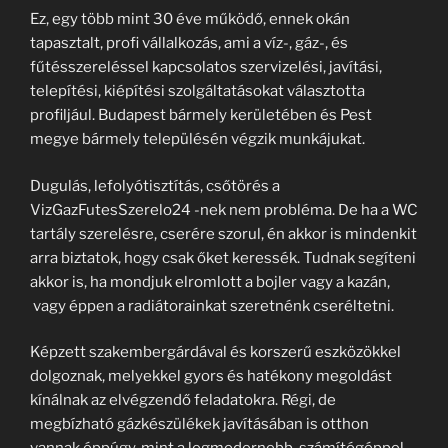
Ez, egy több mint 30 éve működő, ennek okán
tapasztalt, profi vállalkozás, ami a víz-, gáz-, és
fűtésszereléssel kapcsolatos szervizelési, javítási,
telepítési, kiépítési szolgáltatásokat választotta
profiljául. Budapest bármely kerületében és Pest
megye bármely településén végzik munkájukat.
Dugulás, lefolyótisztítás, csőtörés a
VizGazFutesSzerelo24 -nek nem probléma. De ha a WC
tartály szerelésre, cserére szorul, én akkor is mindenkit
arra biztatok, hogy csak őket keressék. Tudnak segíteni
akkor is, ha mondjuk elromlott a bojler vagy a kazán,
vagy éppen a radiátorainkat szeretnénk cseréltetni.
Képzett szakembergárdával és korszerű eszközökkel
dolgoznak, melyekkel gyors és hatékony megoldást
kínálnak az elvégzendő feladatokra. Régi, de
megbízható gázkészülékek javításában is otthon