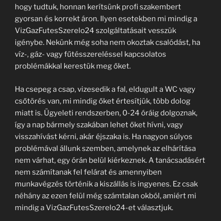
hogy tudtuk, honnan kerítsünk profi szakembert
gyorsan és korrekt áron. Ilyen esetekben mi mindig a
VizGazFutesSzerelo24 szolgáltatásait vesszük
igénybe. Nekünk még soha nem okoztak csalódást, ha
víz-, gáz- vagy fűtésszereléssel kapcsolatos
problémákkal kerestük meg őket.
Ha csepeg a csap, vizesedik a fal, eldugult a WC vagy
csőtörés van, mi mindig őket értesítjük, több dolog
miatt is. Ügyeleti rendszerben, 0-24 óráig dolgoznak,
így a nap bármely szakában lehet őket hívni, vagy
visszahívást kérni, akár éjszaka is. Ha nagyon súlyos
problémával állunk szemben, amelynek az elhárítása
nem várhat, egy órán belül kiérkeznek. A tanácsadásért
nem számítanak fel felárat és amennyiben
munkavégzés történik a kiszállás is ingyenes. Ez csak
néhány az ezen felül még számtalan okból, amiért mi
mindig a VizGazFutesSzerelo24-et választjuk.