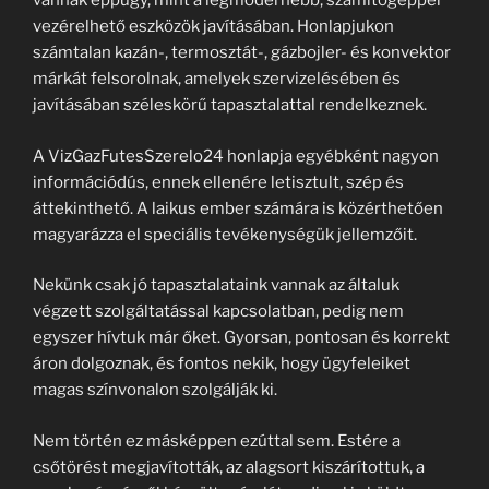
vannak éppúgy, mint a legmodernebb, számítógéppel
vezérelhető eszközök javításában. Honlapjukon
számtalan kazán-, termosztát-, gázbojler- és konvektor
márkát felsorolnak, amelyek szervizelésében és
javításában széleskörű tapasztalattal rendelkeznek.
A VizGazFutesSzerelo24 honlapja egyébként nagyon
információdús, ennek ellenére letisztult, szép és
áttekinthető. A laikus ember számára is közérthetően
magyarázza el speciális tevékenységük jellemzőit.
Nekünk csak jó tapasztalataink vannak az általuk
végzett szolgáltatással kapcsolatban, pedig nem
egyszer hívtuk már őket. Gyorsan, pontosan és korrekt
áron dolgoznak, és fontos nekik, hogy ügyfeleiket
magas színvonalon szolgálják ki.
Nem történ ez másképpen ezúttal sem. Estére a
csőtörést megjavították, az alagsort kiszárítottuk, a