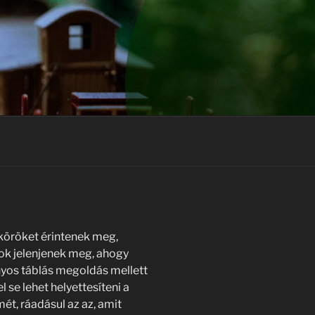
köröket érintenek meg,
dok jelenjenek meg, ahogy
yos táblás megoldás mellett
se lehet helyettesíteni a
t, ráadásul az az, amit