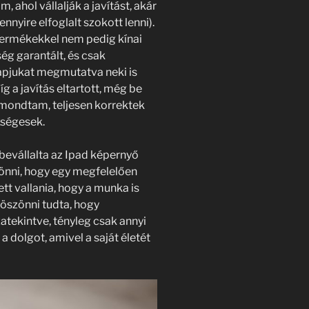
, ahol vállalják a javítást, akár
nnyire elfoglalt szokott lenni).
 termékekkel nem pedig kínai
ég garantált, és csak
apjukat megmutatva neki is
íg a javítás eltartott, még be
y mondtam, teljesen korrektek
kségesek.
 bevállalta az Ipad képernyő
jönni, hogy egy megfelelően
ett vallania, hogy a munka is
öszönni tudta, hogy
atekintve, tényleg csak annyi
a dolgot, amivel a saját életét