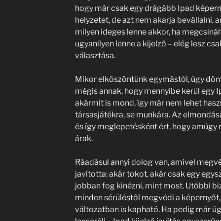
hogy már csak egy drágább Ipad képern
helyzetet, de azt nem akarja bevállalni,
milyen ideges lenne akkor, ha megcsinált
ugyanilyen lenne a kijelző – elég lesz cs
választása.
Mikor elköszöntünk egymástól, úgy dön
mégis annak, hogy mennyibe kerül egy I
akármit is mond, így már nem lehet haszná
társasjátékra, se munkára. Az elmondás
és így meglepetésként ért, hogy amúgy 
árak.
Ráadásul annyi dolog van, amivel megvé
javította: akár tokot, akár csak egy egys
jobban fog kinézni, mint most. Utóbbi 
minden sérüléstől megvédi a képernyőt, 
változatban is kapható. Ha pedig már úg