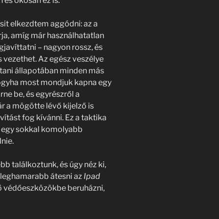
n és okosan ez is.
sit elkezdtem aggódni: az a
rja, amíg már használhatatlan
gjavíttatni – nagyon rossz, és
 vezethet. Az egész veszélye
stani állapotában minden más
: hogyha most mondjuk kapna egy
rne be, és egyrészről a
ár a mögötte lévő kijelző is
tást fog kívánni. Ez a taktika
n egy sokkal komolyabb
nie.
b találkoztunk, és úgy néz ki,
ő leghamarabb átesni az
Ipad
ő védőeszközökbe beruházni,