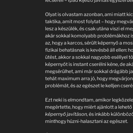
lecseréli – Ipad kijelző javítás egyszerűe
Olyat is olvastam azonban, ami miatt kic
taktika, amit most folytat – hogy megvá
lesz a készülék, és csak utána viszi el me
akár sokkal komolyabb problémákhoz is
az, hogy a karcos, sérült képernyő a mo
fizikai behatásnak is kevésbé áll ellen
ütést, akkor a sokkal nagyobb eséllyel tö
képernyőt is instant cserélni kéne, de ak
megsérülhet, ami már sokkal drágább javí
tehát maximum arra jó, hogy megvárjo
problémát, és az egészet le kelljen cserél
Ezt neki is elmondtam, amikor legközeleb
megértette, hogy miért ajánlott a lehet
képernyő javításon,
és inkább különböz
minthogy húzni-halasztani az egészet.