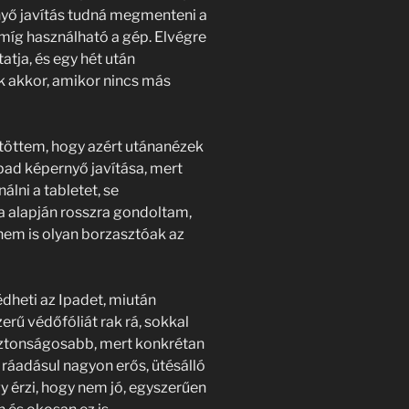
yő javítás tudná megmenteni a
 amíg használható a gép. Elvégre
atja, és egy hét után
ak akkor, amikor nincs más
töttem, hogy azért utánanézek
pad képernyő javítása, mert
lni a tabletet, se
a alapján rosszra gondoltam,
nem is olyan borzasztóak az
dheti az Ipadet, miután
zerű védőfóliát rak rá, sokkal
biztonságosabb, mert konkrétan
ráadásul nagyon erős, ütésálló
y érzi, hogy nem jó, egyszerűen