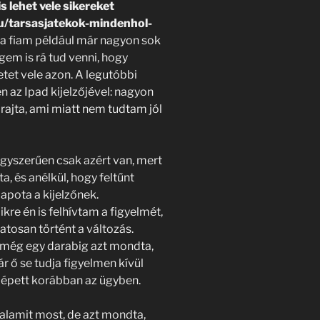
s lehet vele sikereket
hu/tarsasjatekok-mindenhol-
 a fiam például már nagyon sok
gem is rá tud venni, hogy
tet vele azon. A legutóbbi
n az Ipad kijelzőjével: nagyon
 rajta, ami miatt nem tudtam jól
gyszerűen csak azért van, mert
a, és anélkül, hogy feltűnt
lapota a kijelzőnek.
kre én is felhívtam a figyelmét,
atosan történt a változás.
s még egy darabig azt mondta,
r ő se tudja figyelmen kívül
lépett korábban az ügyben.
alamit most, de azt mondta,