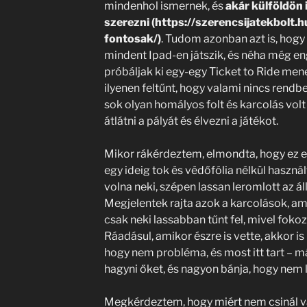
mindenhol ismernek, és
akár külföldön i
szerezni (https://szerencsijatekbolt.
fontosak/)
. Tudom azonban azt is, hogy
mindent Ipad-en játszik, és néha még en
próbáljak ki egy-egy Ticket to Ride mene
ilyenen feltűnt, hogy valami nincs rendbe
sok olyan homályos folt és karcolás volt
átlátni a pályát és élvezni a játékot.
Mikor rákérdeztem, elmondta, hogy ez e
egy ideig tok és védőfólia nélkül használt
volna neki, szépen lassan leromlott az ál
Megjelentek rajta azok a karcolások, ami
csak neki lassabban tűnt fel, mivel fokoz
Ráadásul, amikor észre is vette, akkor i
hogy nem probléma, és most itt tart – má
hagyni őket, és nagyon bánja, hogy nem 
Megkérdeztem, hogy miért nem csinál v