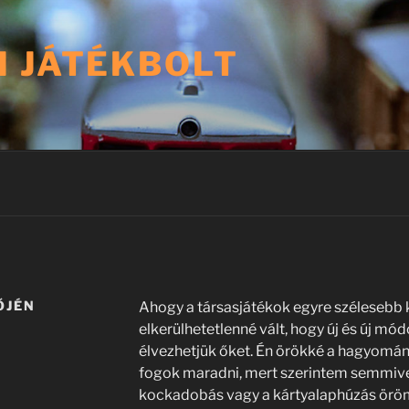
I JÁTÉKBOLT
ŐJÉN
Ahogy a társasjátékok egyre szélesebb 
elkerülhetetlenné vált, hogy új és új mó
élvezhetjük őket. Én örökké a hagyomán
fogok maradni, mert szerintem semmivel 
kockadobás vagy a kártyalaphúzás örömé