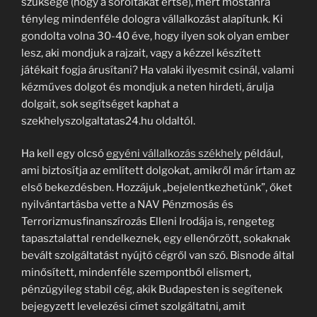
szüksége (hogy a soroltakat értse), mert mostanra
tényleg mindenféle dologra vállalkozást alapítunk. Ki
gondolta volna 30-40 éve, hogy ilyen sok olyan ember
lesz, aki mondjuk a rajzait, vagy a kézzel készített
játékait fogja árusítani? Ha valaki ilyesmit csinál, valami
kézműves dolgot és mondjuk a neten hirdeti, árulja
dolgait, sok segítséget kaphat a
szekhelyszolgaltatas24.hu oldaltól.
Ha kell egy olcsó
egyéni vállalkozás székhely
például,
ami biztosítja az említett dolgokat, amikről már írtam az
első bekezdésben. Hozzájuk „bejelentkezhetünk”, őket
nyilvántartásba vette a NAV Pénzmosás és
Terrorizmusfinanszírozás Elleni Irodája is, rengeteg
tapasztalattal rendelkeznek, egy ellenőrzött, sokaknak
bevált szolgáltatást nyújtó cégről van szó. Bisnode által
minősített, mindenféle szempontból elismert,
pénzügyileg stabil cég, akik Budapesten is segítenek
bejegyzett levelezési címet szolgáltatni, amit