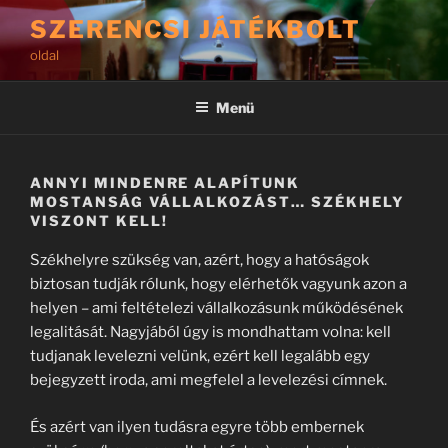
Tartalomhoz
SZERENCSI JÁTÉKBOLT
oldal
Menü
ANNYI MINDENRE ALAPÍTUNK
MOSTANSÁG VÁLLALKOZÁST… SZÉKHELY
VISZONT KELL!
Székhelyre szükség van, azért, hogy a hatóságok
biztosan tudják rólunk, hogy elérhetők vagyunk azon a
helyen – ami feltételezi vállalkozásunk működésének
legalitását. Nagyjából úgy is mondhattam volna: kell
tudjanak levelezni velünk, ezért kell legalább egy
bejegyzett iroda, ami megfelel a levelezési címnek.
És azért van ilyen tudásra egyre több embernek