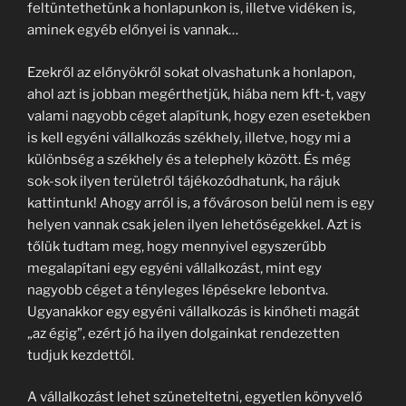
feltüntethetünk a honlapunkon is, illetve vidéken is,
aminek egyéb előnyei is vannak…
Ezekről az előnyökről sokat olvashatunk a honlapon,
ahol azt is jobban megérthetjük, hiába nem kft-t, vagy
valami nagyobb céget alapítunk, hogy ezen esetekben
is kell egyéni vállalkozás székhely, illetve, hogy mi a
különbség a székhely és a telephely között. És még
sok-sok ilyen területről tájékozódhatunk, ha rájuk
kattintunk! Ahogy arról is, a fővároson belül nem is egy
helyen vannak csak jelen ilyen lehetőségekkel. Azt is
tőlük tudtam meg, hogy mennyivel egyszerűbb
megalapítani egy egyéni vállalkozást, mint egy
nagyobb céget a tényleges lépésekre lebontva.
Ugyanakkor egy egyéni vállalkozás is kinőheti magát
„az égig”, ezért jó ha ilyen dolgainkat rendezetten
tudjuk kezdettől.
A vállalkozást lehet szüneteltetni, egyetlen könyvelő