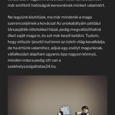
már említett hatóságok keresnének minket valamiért.
Ne legyünk kishitűek, ma már mindenki a maga
szerencséjének a kovácsa! Az unokabátyám például
társasjáték-ötletekkel házal, pedig megvalósíthatná
őket saját maga is, és ezt már kezdi belátni. Tudom,
hogy először ijesztő tud lenni az üzleti világ kavalkádja,
de ha értünk valamihez, adjuk egy esélyt magunknak,
vállalkozást alapítani ugyanis épp nagyon könnyű,
minden másra pedig ott van a
szekhelyszolgaltatas24.hu.