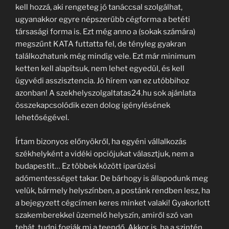
kell hozzá, aki rengeteg jó tanáccsal szolgálhat,
ugyanakkor egyre népszerűbb cégforma a betéti
társasági forma is. Ezt még anno a (sokak számára)
megszűnt KATA futtatta fel, de tényleg gyakran
találkozhatunk még mindig vele. Ezt már minimum
ketten kell alapítsuk, nem lehet egyedül, és kell
ügyvédi asszisztencia. Jó hírem van ez utóbbihoz
azonban! A szekhelyszolgaltatas24.hu sok ajánlata
összekapcsolódik ezen dolog igénylésének
lehetőségével.
Írtam bizonyos előnyökről, ha egyéni vállalkozás
székhelyként a vidéki opciójukat választjuk, nem a
budapestit… Ez többek között iparűzési
adómentességet takar. De bárhogy is állapodunk meg
velük, bármely helyszínben, a postánk rendben lesz, ha
a bejegyzett cégcímen keres minket valaki! Gyakorlott
szakemberekkel üzemelő helyszín, amiről szó van
tehát, tudni fogják mi a teendő. Akkor is, ha a szintén