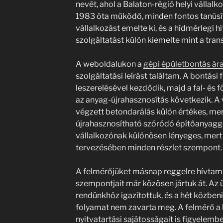
nevét, ahol a Balaton-régió helyi vállalk
1983 óta működő, minden fontos tanúsí
vállalkozást emelte ki, és a hídmérlegi hi
szolgáltatást külön kiemelte mint a tran
A weboldalukon a
gépi épületbontás ár
szolgáltatási leírást találtam. A bontási
leszerelésével kezdődik, majd a fal- és
az anyag-újrahasznosítás következik. A v
végzett betondarálás külön értékes, mer
újrahasznosítható szóródó építőanyaggá
vállalkozónak különösen lényeges, mert
tervezésében minden részlet szempont.
A felmérőjüket másnap reggelre hívtam, 
szempontjait már közösen jártuk át. Az ü
rendünkhöz igazítottuk, és a hét közbeni
folyamat nem zavarta meg. A felmérő a 
nyitvatartási sajátosságait is figyelembe