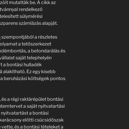
ozóit mutatták be. A cikk az
tvánnyal rendelkező
telesített súlymérési
szparens számlázás alapját.
a
szempontjából a részletes
 folyamat a tetőszerkezet
 födémbontás, a betondarálás és
állalat saját telephelyén
t a bontási hulladék
 alakítható. Ez egy kisebb
 a beruházási költségek pontos
és a régi raktárépület bontási
temtervet a saját nyitvatartási
 nyitvatartást a bontási
karácsony előtti csúcsidőszak
 vette, és a bontási tételeket a