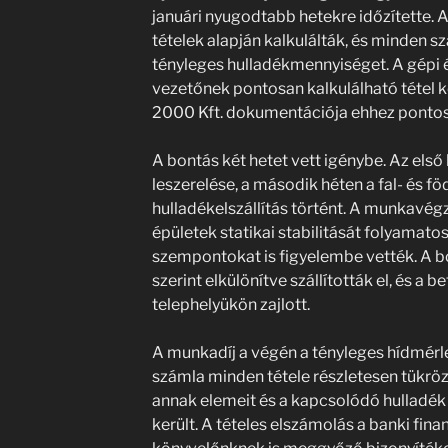
januári nyugodtabb hetekre időzítette. 
tételek alapján kalkulálták, és minden 
tényleges hulladékmennyiséget. A gépi é
vezetőnek pontosan kalkulálható tétel k
2000 Kft. dokumentációja ehhez pontosa
A bontás két hetet vett igénybe. Az első
leszerelése, a második héten a fal- és f
hulladékelszállítás történt. A munkavégz
épületek statikai stabilitását folyamatos
szempontokat is figyelembe vették. A b
szerint elkülönítve szállították el, és a 
telephelyükön zajlott.
A munkadíj a végén a tényleges hídmérleg
számla minden tétele részletesen tükrö
annak elemeit és a kapcsolódó hulladék e
került. A tételes elszámolás a banki fin