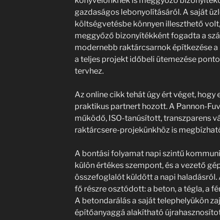
könyvelőnknek is meggyőző bizonyítéko
gazdaságos lebonyolításáról. A saját üz
költségvetésbe könnyen illeszthető volt, 
meggyőző bizonyítékként fogadta a szám
modernebb raktárcsarnok építkezése a 
a teljes projekt időbeli ütemezése ponto
tervhez.
Az online cikk tehát úgy ért véget, hogy
praktikus partnert hozott. A Pannon-Fuv
működő, ISO-tanúsított, transzparens vál
raktárcsere-projekünkhöz is megbízható
A bontási folyamat napi szintű kommuni
külön értékes szempont, és a vezető gé
összefoglalót küldött a napi haladásról.
fő részre osztódott: a beton, a tégla, a f
A betondarálás a saját telephelyükön zaj
építőanyaggá alakítható újrahasznosítot