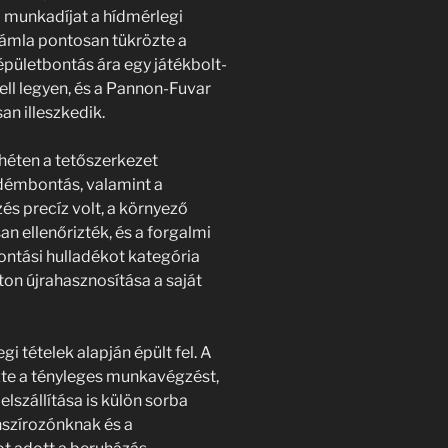
A munkadíjat a hídmérlegi
számla pontosan tükrözte a
pületbontás ára egy játékbolt-
ell legyen, és a Pannon-Fuvar
n illeszkedik.
 héten a tetőszerkezet
ödémbontás, valamint a
és precíz volt, a környező
an ellenőrizték, és a forgalmi
ontási hulladékot kategória
beton újrahasznosítása a saját
i tételek alapján épült fel. A
zte a tényleges munkavégzést,
lszállítása is külön sorba
anszírozónknak és a