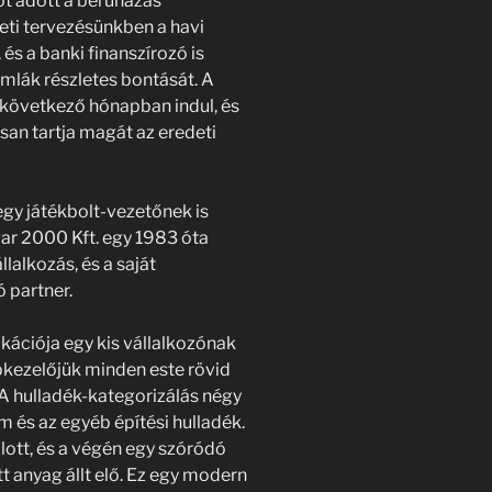
t adott a beruházás
leti tervezésünkben a havi
és a banki finanszírozó is
lák részletes bontását. A
következő hónapban indul, és
san tartja magát az eredeti
 egy játékbolt-vezetőnek is
ar 2000 Kft. egy 1983 óta
lalkozás, és a saját
 partner.
kációja egy kis vállalkozónak
pkezelőjük minden este rövid
 A hulladék-kategorizálás négy
ém és az egyéb építési hulladék.
lott, és a végén egy szóródó
t anyag állt elő. Ez egy modern