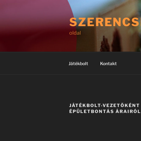
Tartalomhoz
SZERENCS
oldal
Játékbolt
Kontakt
JÁTÉKBOLT-VEZETŐKÉNT 
ÉPÜLETBONTÁS ÁRAIRÓ