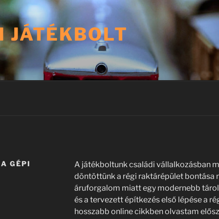
I JÁTÉKBOLT
A GÉPI
A játékboltunk családi vállalkozásban m
L
döntöttünk a régi raktárépület bontása
áruforgalom miatt egy modernebb tárol
és a tervezett építkezés első lépése a ré
hosszabb online cikkben olvastam elős