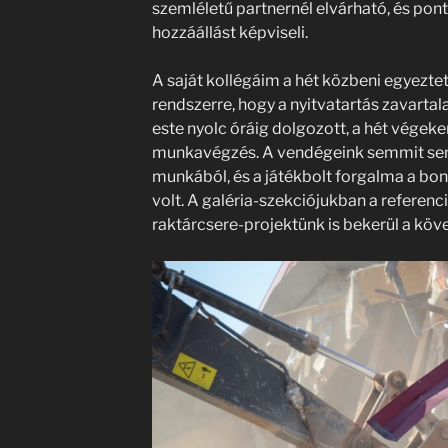
szemléletű partnernél elvárható, és pont
hozzáállást képviseli.
A saját kollégáim a hét közbeni egyezte
rendszerre, hogy a nyitvatartás zavarta
este nyolc óráig dolgozott, a hét végeken
munkavégzés. A vendégeink semmit sem 
munkából, és a játékbolt forgalma a bont
volt. A galéria-szekciójukban a referenc
raktárcsere-projektünk is bekerül a köv