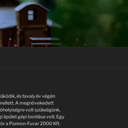
űködik, és tavaly év végén
 mellett. A megnövekedett
óhelyiségre volt szükségünk,
gi épület gépi bontása volt. Egy
zör a Pannon-Fuvar 2000 Kft.