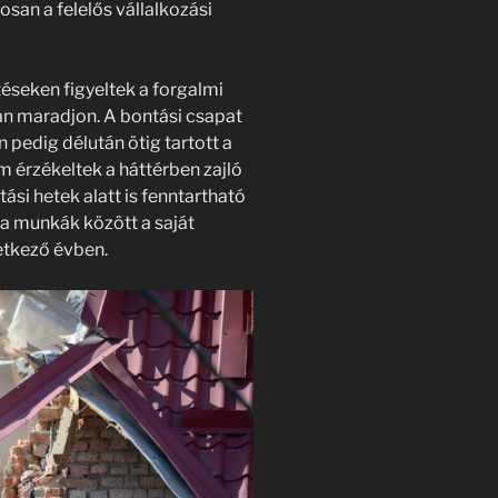
osan a felelős vállalkozási
téseken figyeltek a forgalmi
lan maradjon. A bontási csapat
 pedig délután ötig tartott a
érzékeltek a háttérben zajló
ási hetek alatt is fenntartható
ia munkák között a saját
etkező évben.