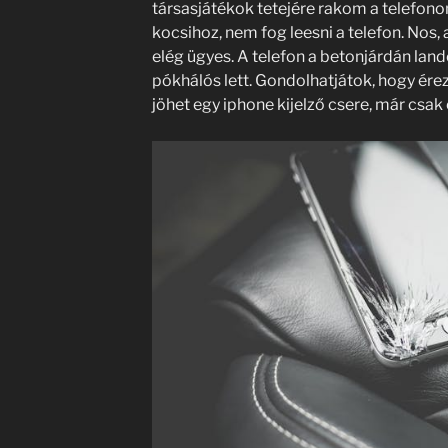
társasjátékok tetejére rakom a telefono
kocsihoz, nem fog leesni a telefon. Nos,
elég ügyes. A telefon a betonjárdán lando
pókhálós lett. Gondolhatjátok, hogy é
jöhet egy iphone kijelző csere, már csak 