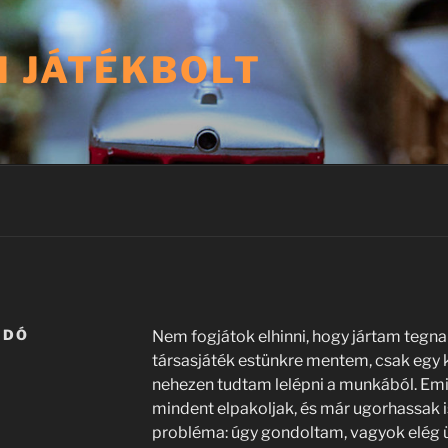
I JÁTÉKBOLT
NDÓ
Nem fogjátok elhinni, hogy jártam tegna
társasjáték estünkre mentem, csak egy 
nehezen tudtam lelépni a munkából. Em
mindent elpakoljak, és már ugorhassak is
probléma: úgy gondoltam, vagyok elég ü