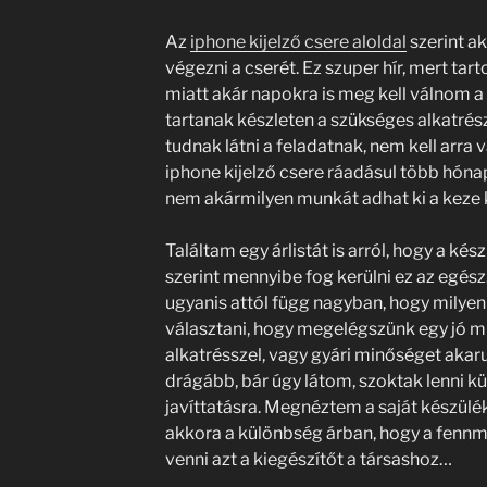
Az
iphone kijelző csere aloldal
szerint aká
végezni a cserét. Ez szuper hír, mert tar
miatt akár napokra is meg kell válnom a
tartanak készleten a szükséges alkatrész
tudnak látni a feladatnak, nem kell arra
iphone kijelző csere ráadásul több hónap
nem akármilyen munkát adhat ki a keze 
Találtam egy árlistát is arról, hogy a kés
szerint mennyibe fog kerülni ez az egész.
ugyanis attól függ nagyban, hogy milyen 
választani, hogy megelégszünk egy jó m
alkatrésszel, vagy gyári minőséget akaru
drágább, bár úgy látom, szoktak lenni 
javíttatásra. Megnéztem a saját készülé
akkora a különbség árban, hogy a fen
venni azt a kiegészítőt a társashoz…