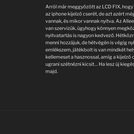
Arról már meggyőzött az LCD FIX, hogy
az iphone kijelző cserét, de azt azért mé
vannak, és mikor vannak nyitva. Az Allee
van szervizük, úgyhogy könnyen megköze
nyitvatartás is nagyon kedvező. Hétközn
menni hozzájuk, de hétvégén is végig ny
emlékszem, játékbolt is van mindkét he
kellemeset a hasznossal, amíg a kijelző 
ugrani szétnézni kicsit… Ha lesz új ki
majd.