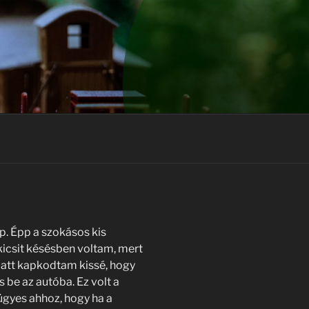
p. Épp a szokásos kis
kicsit késésben voltam, mert
iatt kapkodtam kissé, hogy
 be az autóba. Ez volt a
gyes ahhoz, hogy ha a