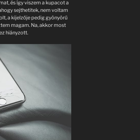
mat, és így viszem a kupacot a
 ahogy sejthetitek, nem voltam
lt, a kijelzője pedig gyönyörű
reztem magam. Na, akkor most
ez hiányzott.