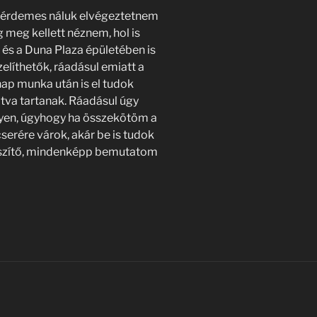
 érdemes náluk elvégeztetnem
g meg kellett néznem, hol is
 és a Duna Plaza épületében is
líthetők, ráadásul emiatt a
ap munka után is el tudok
itva tartanak. Ráadásul úgy
lyen, úgyhogy ha összekötöm a
cserére várok, akár be is tudok
egészítő, mindenképp bemutatom