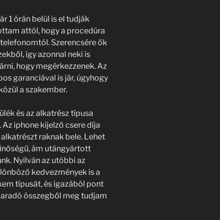
r 1 órán belül is el tudják
tottam attól, hogy a procedúra
 telefonomtól. Szerencsére ők
ekből, így azonnal neki is
 várni, hogy megérkezzenek. Az
os garanciával is jár, úgyhogy
közül a szakember.
zülék és az alkatrész típusa
 Az iphone kijelző csere díja
alkatrészt raknak bele. Lehet
inőségű, ám utángyártott
nk. Nyilván az utóbbi az
különböző kedvezmények is a
kem típusát, és igazából pont
nmaradó összegből meg tudjam