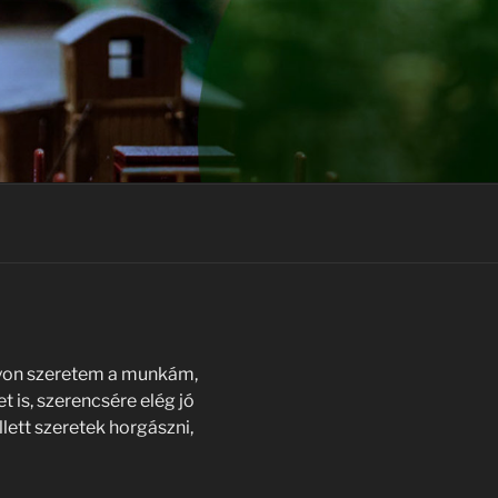
gyon szeretem a munkám,
 is, szerencsére elég jó
lett szeretek horgászni,