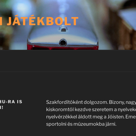
I JÁTÉKBOLT
U-RA IS
Szakfordítóként dolgozom. Bizony, na
I!
kiskoromtól kezdve szeretem a nyelveket
nyelvérzékkel áldott meg a Jóisten. Emel
sportolni és múzeumokba járni.