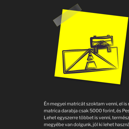
Én megyei matricát szoktam venni, el i
matrica darabja csak 5000 forint, és Pe
Lehet egyszerre többet is venni, termész
megyébe van dolgunk, jól ki lehet haszná