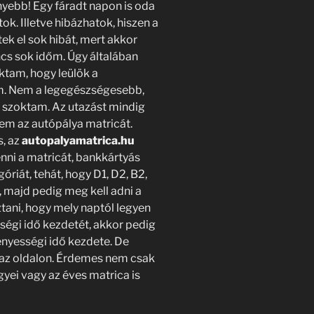
yebb! Egy fáradt napon is oda
tok. Illetve hibázhatok, hiszen a
k el sok hibát, mert akkor
cs sok időm. Úgy általában
ktam, hogy leülök a
em. Nem a legegészségesebb,
s szoktam. Az utazást mindig
em az autópálya matricát.
s, az
autopalyamatrica.hu
nni a matricát, bankkártyás
góriát, tehát, hogy D1, D2, B2,
 majd pedig meg kell adni a
ani, hogy mely naptól legyen
égi idő kezdetét, akkor pedig
ényességi idő kezdete. De
 az oldalon. Érdemes nem csak
ei vagy az éves matrica is