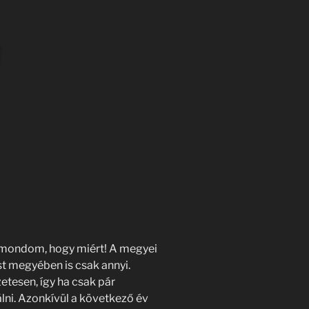
s mondom, hogy miért! A megyei
st megyében is csak annyi.
etesen, így ha csak pár
lni. Azonkívül a következő év