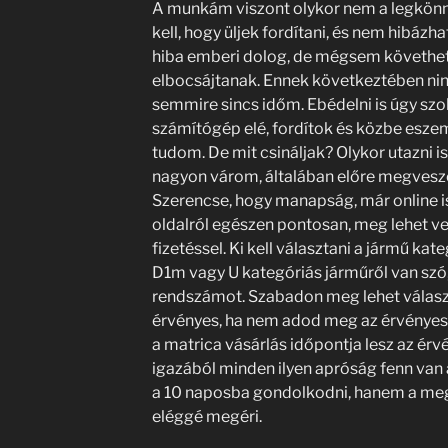
A munkám viszont olykor nem a legkönn
kell, hogy üljek fordítani, és nem hibázha
hiba emberi dolog, de mégsem követhete
elbocsájtanak. Ennek következtében nin
semmire sincs időm. Ebédelni is úgy szo
számítógép elé, fordítok és közbe esz
tudom. De mit csináljak? Olykor utazni i
nagyon várom, általában előre megvesz
Szerencse, hogy manapság, már online i
oldalról egészen pontosan, meg lehet ve
fizetéssel. Ki kell választani a jármű kate
D1m vagy U kategóriás járműről van szó,
rendszámot. Szabadon meg lehet választ
érvényes, ha nem adod meg az érvényess
a matrica vásárlás időpontja lesz az érv
igazából minden ilyen apróság fenn van
a 10 naposba gondolkodni, hanem a megy
eléggé megéri.