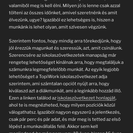
valamiből meg is kell élni. Milyen jó is lenne csak azzal
tölteni az összes időnket, amivel szeretnénk és amit
élvezünk, ugye? Igazából ez lehetséges is, hiszen a
munkánk is lehet olyan, amit szívesen végzünk.
Szerintem fontos, hogy mindig arra törekedjünk, hogy
jól érezzük magunkat és szeressük, azt, amit csinálunk.
Szerencsére az iskolaszövetkezetek manapság már
rengeteg lehetőséget kínálnak arra, hogy megtaláljuk a
számunkra legmegfelelőbb munkát. Az egyik legjobb
lehetőséget a TopiWork iskolaszövetkezet adja
szerintem, ami számtalan opciót nyújt arra, hogy
kiválaszd azt a diákmunkát, ami a leginkább hozzád illő.
Ezen a linken találod az
iskolaszövetkezet honlapját
,
ahol te is megnézheted, hogy milyen pozíciók közül
válogathatsz. Igazából nagyon egyszerű a jelentkezés,
csak pár perc és pár adat, és már meg is tetted az első
lépést a munkavállalás felé. Akkor sem kell