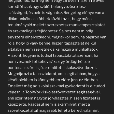
megijedned, ha még nem vagy 18 éves, hiszen 16 éves
korodtól csak egy szülői beleegyezésre lesz
szükséged, és bele is vághatsz. Rengeteg előnye van a
diákmunkáknak, többek között az is, hogy már a
tanulmányaid mellett szerezhetsz munkatapasztalatot
és szakmailag is fejlődhetsz. Sajnos nem mindig
egyszerű elhelyezkedni, még akkor sem, ha papírod van
róla, hogy jó vagy benne, hiszen tapasztalat nélkül
általában nem szeretnek alkalmazni a munkáltatók.
Viszont, hogyan is tudnál tapasztalatot szerezni, ha
nem vesznek fel sehova? Ez egy ördögi kör, de
pontosan ezért is jó az említett iskolaszövetkezet.
Megadja azt a tapasztalatot, ami segít abban, hogy a
későbbiekben is könnyebben előre juss az életben.
Emellett még az iskolai szakmai gyakorlatot is el tudod
végezni a TopiWork iskolaszövetkezet segítségével,
ami szerintem nagyon jó választás, hiszen fizetést is
kapsz érte. Ráadásul nem is akármilyet, mert a
szövetkezet által magasabb lehet a béred, valamint