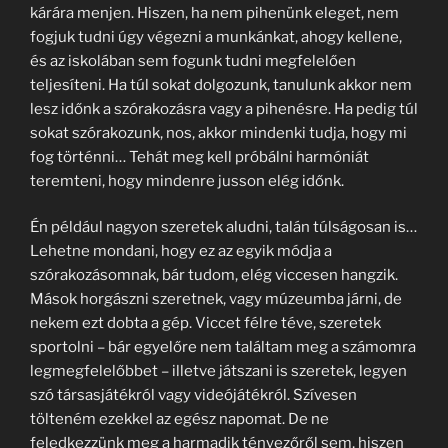
kárára menjen. Hiszen, ha nem pihenünk eleget, nem
fogjuk tudni úgy végezni a munkánkat, ahogy kellene,
és az iskolában sem fogunk tudni megfelelően
teljesíteni. Ha túl sokat dolgozunk, tanulunk akkor nem
lesz időnk a szórakozásra vagy a pihenésre. Ha pedig túl
sokat szórakozunk, nos, akkor mindenki tudja, hogy mi
fog történni… Tehát meg kell próbálni harmóniát
teremteni, hogy mindenre jusson elég időnk.
Én például nagyon szeretek aludni, talán túlságosan is…
Lehetne mondani, hogy ez az egyik módja a
szórakozásomnak, bár tudom, elég viccesen hangzik.
Mások horgászni szeretnek, vagy múzeumba járni, de
nekem ezt dobta a gép. Viccet félre téve, szeretek
sportolni – bár egyelőre nem találtam meg a számomra
legmegfelelőbbet – illetve játszani is szeretek, legyen
szó társasjátékról vagy videójátékról. Szívesen
tölteném ezekkel az egész napomat. De ne
feledkezzünk meg a harmadik tényezőről sem, hiszen