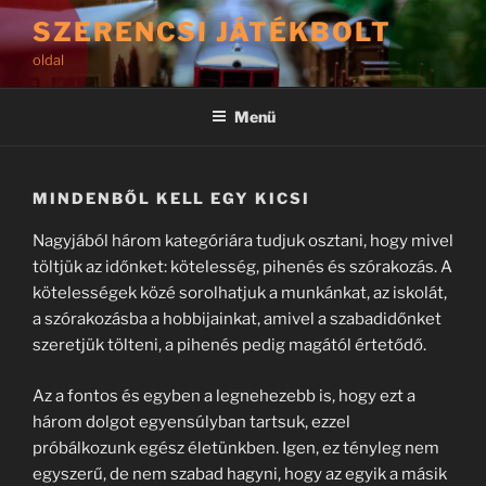
Tartalomhoz
SZERENCSI JÁTÉKBOLT
oldal
Menü
MINDENBŐL KELL EGY KICSI
Nagyjából három kategóriára tudjuk osztani, hogy mivel
töltjük az időnket: kötelesség, pihenés és szórakozás. A
kötelességek közé sorolhatjuk a munkánkat, az iskolát,
a szórakozásba a hobbijainkat, amivel a szabadidőnket
szeretjük tölteni, a pihenés pedig magától értetődő.
Az a fontos és egyben a legnehezebb is, hogy ezt a
három dolgot egyensúlyban tartsuk, ezzel
próbálkozunk egész életünkben. Igen, ez tényleg nem
egyszerű, de nem szabad hagyni, hogy az egyik a másik